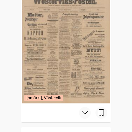
[omärkt], Västervik