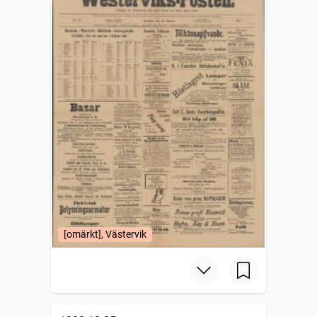
[omärkt], Västervik