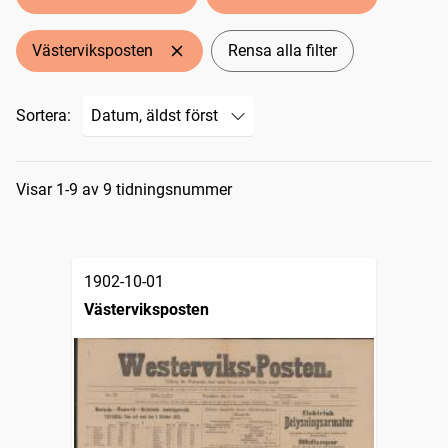
Västerviksposten
Rensa alla filter
Sortera:
Sökresultat
Visar 1-9 av 9 tidningsnummer
1902-10-01
Västerviksposten