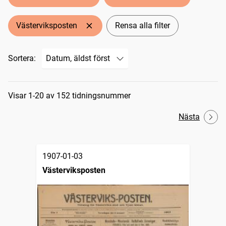
Västerviksposten
Rensa alla filter
Sortera:
Sökresultat
Visar 1-20 av 152 tidningsnummer
Nästa
1907-01-03
Västerviksposten