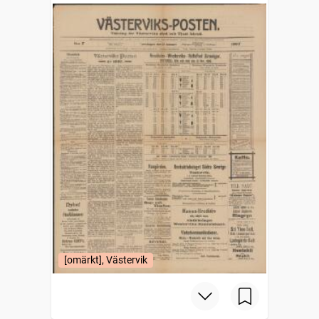
[omärkt], Västervik