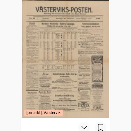
[omärkt], Västervik