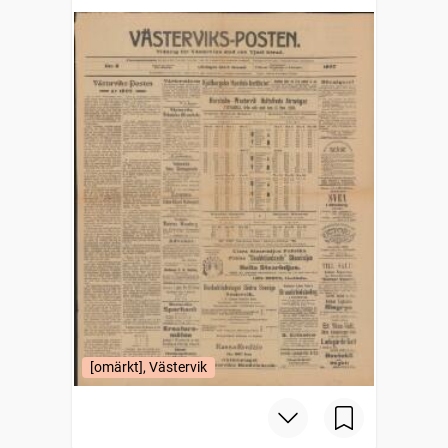
[omärkt], Västervik