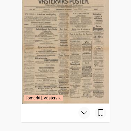
[omärkt], Västervik