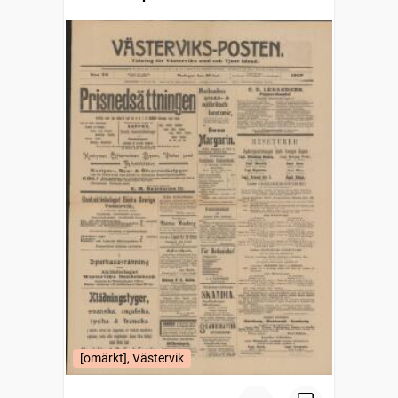
[omärkt], Västervik