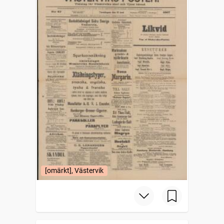
[omärkt], Västervik