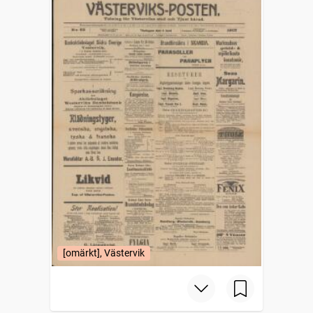
[omärkt], Västervik