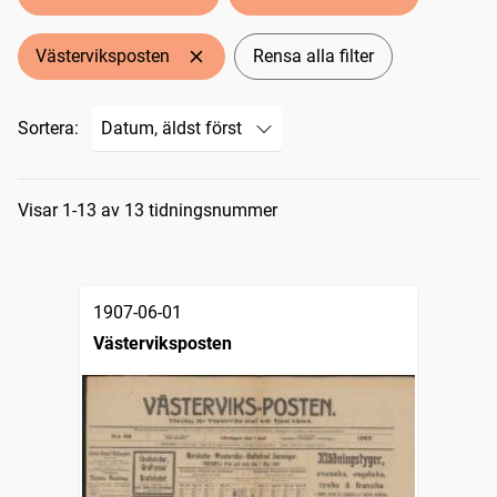
Västerviksposten
Rensa alla filter
Sortera:
Sökresultat
Visar 1-13 av 13 tidningsnummer
1907-06-01
Västerviksposten