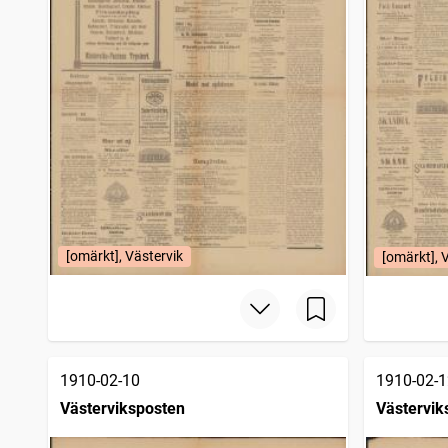
[omärkt], Västervik
[omärkt], 
1910-02-10
1910-02-1
Västerviksposten
Västervik