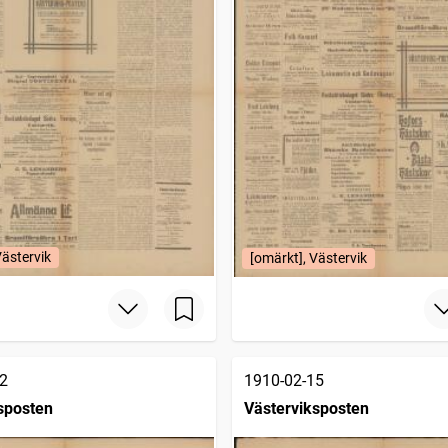
Västervik
[omärkt], Västervik
2
1910-02-15
sposten
Västerviksposten