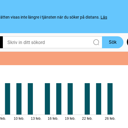
ten visas inte längre i tjänsten när du söker på distans.
Läs
Sök
 feb.
10 feb.
13 feb.
16 feb.
19 feb.
22 feb.
26 feb.