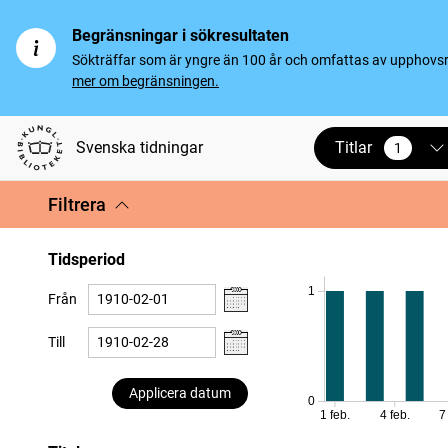
Begränsningar i sökresultaten
Sökträffar som är yngre än 100 år och omfattas av upphovsrät
mer om begränsningen.
Titlar
Svenska tidningar
1
vald
Filtrera
Tidsperiod
1
Från
Till
Applicera datum
0
1 feb.
4 feb.
7