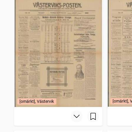
[omärkt], 
[omärkt], Västervik