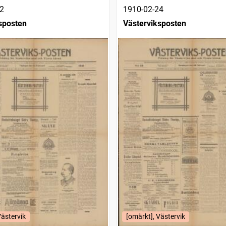
2
1910-02-24
sposten
Västerviksposten
Västervik
[omärkt], Västervik