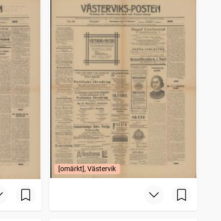
[omärkt], Västervik