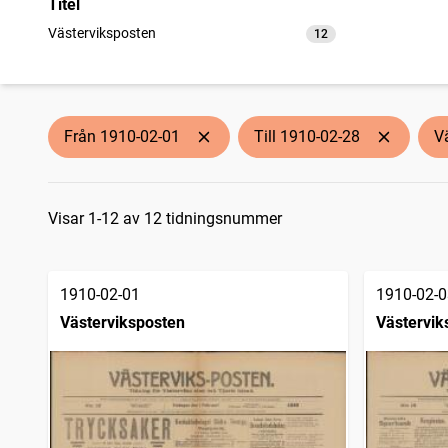
Titel
Västerviksposten
12
träffar
Från 1910-02-01
Till 1910-02-28
V
Sökresultat
Visar 1-12 av 12 tidningsnummer
1910-02-01
1910-02-0
Västerviksposten
Västervik