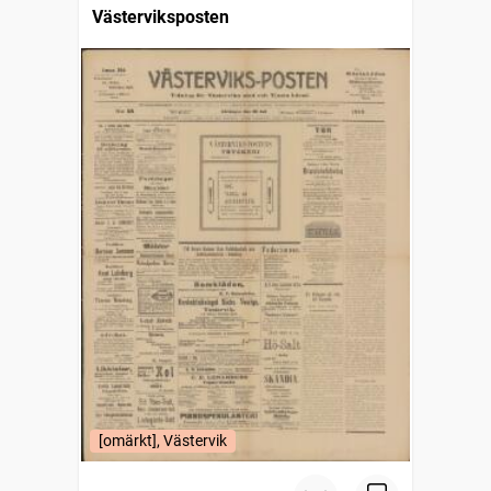
Västerviksposten
[omärkt], Västervik