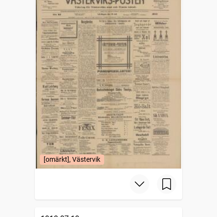
[omärkt], Västervik