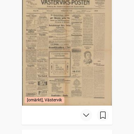
[omärkt], Västervik