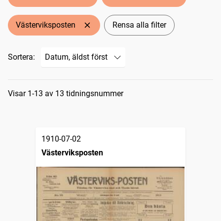
Västerviksposten
Rensa alla filter
Sortera:
Sökresultat
Visar 1-13 av 13 tidningsnummer
1910-07-02
Västerviksposten