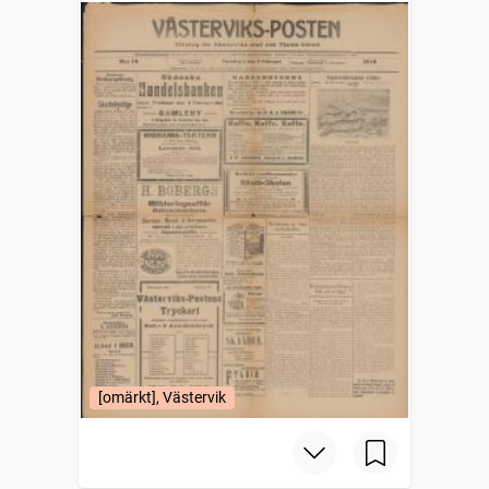
[omärkt], Västervik