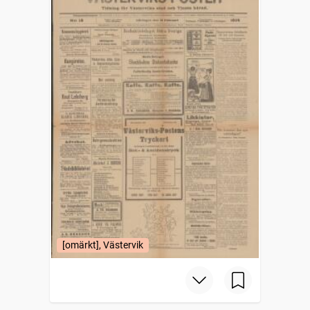
[omärkt], Västervik