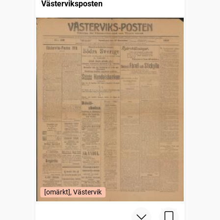
Västerviksposten
[omärkt], Västervik