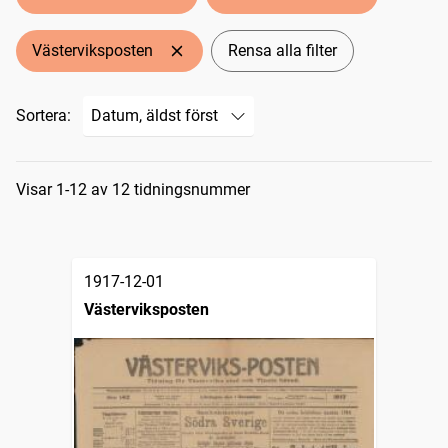
Västerviksposten
Rensa alla filter
Sortera:
Sökresultat
Visar 1-12 av 12 tidningsnummer
1917-12-01
Västerviksposten