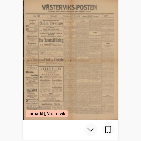
[omärkt], Västervik