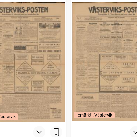
[omärkt], Västervik
Västervik