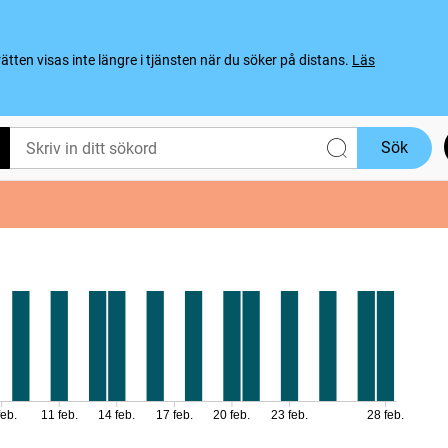
ten visas inte längre i tjänsten när du söker på distans.
Läs
Sök
feb.
11 feb.
14 feb.
17 feb.
20 feb.
23 feb.
28 feb.