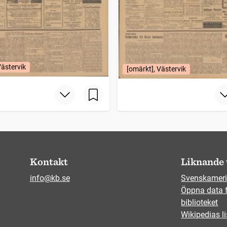
Västervik
[omärkt], Västervik
Kontakt
Liknande 
info@kb.se
Svenskameri
Öppna data 
biblioteket
Wikipedias li