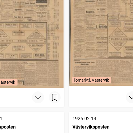
[omärkt], Västervik
Västervik
1
1926-02-13
sposten
Västerviksposten