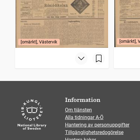
[omärkt], 
[omärkt], Västervik
Information
Om tjänsten
Alla tidningar A-Ö
Hantering av personuppgifter
Tillgänglighetsredogörelse
Hantera kakor