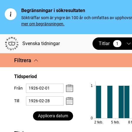
Begränsningar i sökresultaten
Sökträffar som är yngre än 100 år och omfattas av upphovsrät
mer om begränsningen.
Titlar
Svenska tidningar
1
vald
Filtrera
Tidsperiod
1
Från
Till
Applicera datum
0
2 feb.
5 feb.
8 