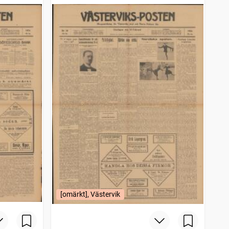
[omärkt], Västervik