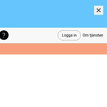
Logga in
Om tjänsten
Söktips