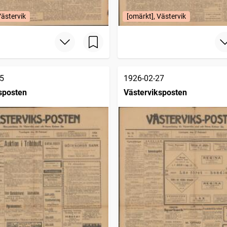
Västervik
[omärkt], Västervik
5
1926-02-27
sposten
Västerviksposten