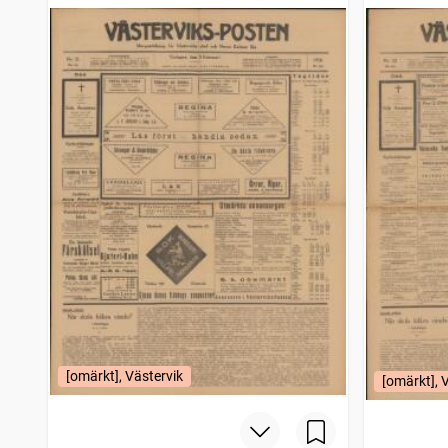
[omärkt], Västervik
[omärkt], 