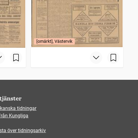
[omärkt], Västervik
tjänster
kanska tidningar
från Kungliga
sta över tidningsarkiv