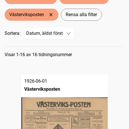
Västerviksposten
Rensa alla filter
Sortera:
Sökresultat
Visar 1-16 av 16 tidningsnummer
1926-06-01
Västerviksposten