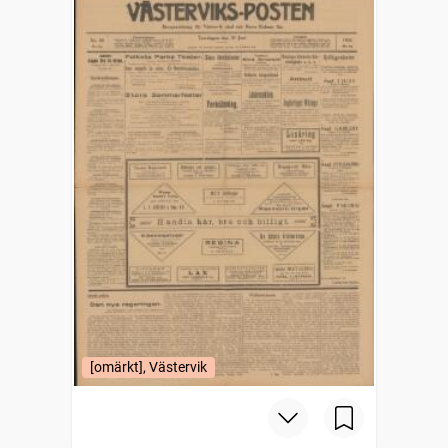
[omärkt], Västervik