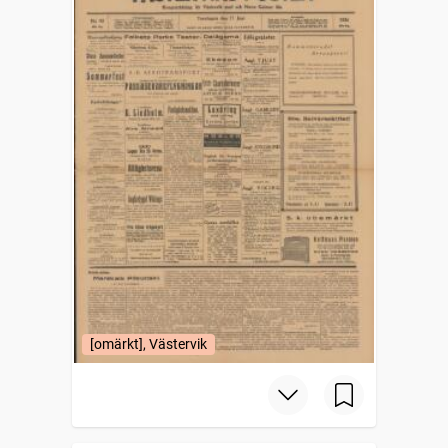
[omärkt], Västervik