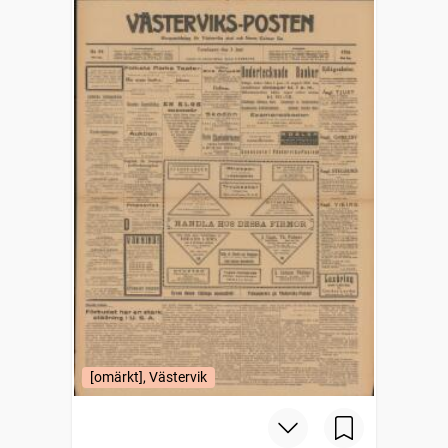
[omärkt], Västervik