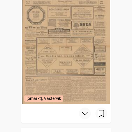
[omärkt], Västervik