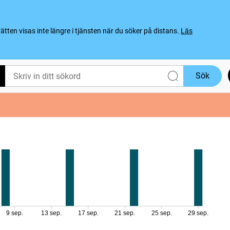
ten visas inte längre i tjänsten när du söker på distans.
Läs
Sök
9 sep.
13 sep.
17 sep.
21 sep.
25 sep.
29 sep.