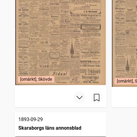
[omärkt], Skövde
[omärkt], 
1893-09-29
Skaraborgs läns annonsblad