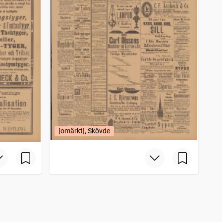
[omärkt], Skövde