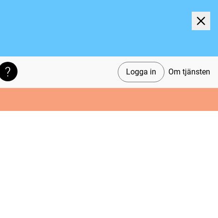
Logga in
Om tjänsten
Söktips