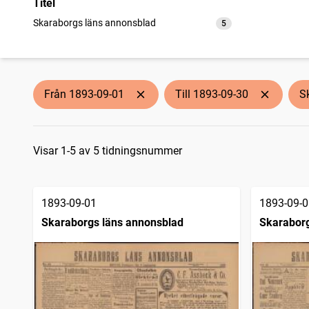
Titel
Skaraborgs läns annonsblad
5
träffar
Från 1893-09-01
Till 1893-09-30
S
Sökresultat
Visar 1-5 av 5 tidningsnummer
1893-09-01
1893-09-0
Skaraborgs läns annonsblad
Skaraborg