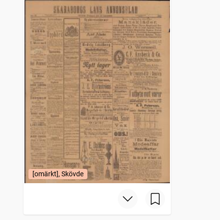
[omärkt], Skövde