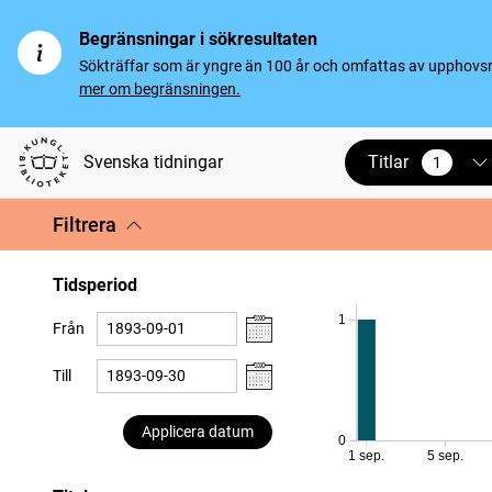
Begränsningar i sökresultaten
Sökträffar som är yngre än 100 år och omfattas av upphovsrät
mer om begränsningen.
Titlar
Svenska tidningar
1
vald
Filtrera
Tidsperiod
1
Från
Till
Applicera datum
0
1 sep.
5 sep.