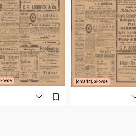
Skövde
[omärkt], Skövde