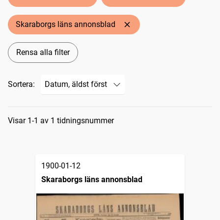
Skaraborgs läns annonsblad
Rensa alla filter
Sortera:
Sökresultat
Visar 1-1 av 1 tidningsnummer
1900-01-12
Skaraborgs läns annonsblad