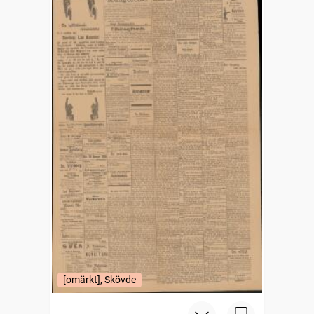
[omärkt], Skövde