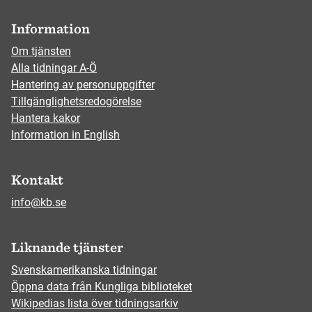
Information
Om tjänsten
Alla tidningar A-Ö
Hantering av personuppgifter
Tillgänglighetsredogörelse
Hantera kakor
Information in English
Kontakt
info@kb.se
Liknande tjänster
Svenskamerikanska tidningar
Öppna data från Kungliga biblioteket
Wikipedias lista över tidningsarkiv