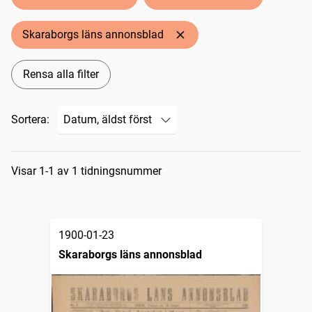
Skaraborgs läns annonsblad
Rensa alla filter
Sortera:
Sökresultat
Visar 1-1 av 1 tidningsnummer
1900-01-23
Skaraborgs läns annonsblad