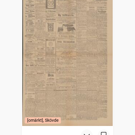
[omärkt], Skövde