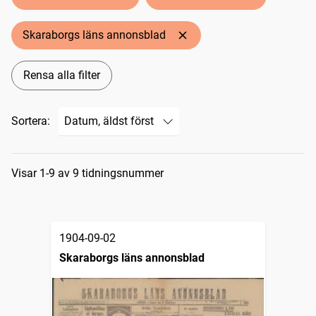
Skaraborgs läns annonsblad
Rensa alla filter
Sortera:
Sökresultat
Visar 1-9 av 9 tidningsnummer
1904-09-02
Skaraborgs läns annonsblad