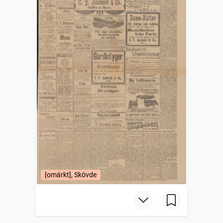
[omärkt], Skövde