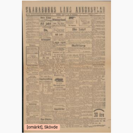
[omärkt], Skövde