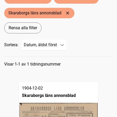
Skaraborgs läns annonsblad
Rensa alla filter
Sortera:
Sökresultat
Visar 1-1 av 1 tidningsnummer
1904-12-02
Skaraborgs läns annonsblad