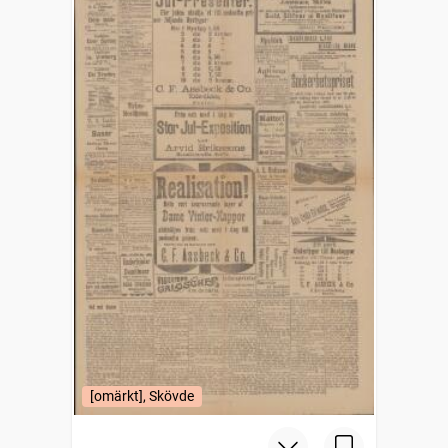
[omärkt], Skövde