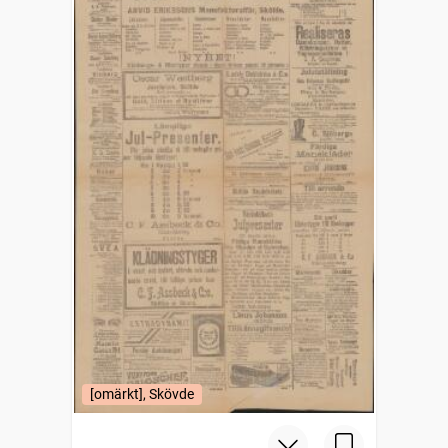
[omärkt], Skövde