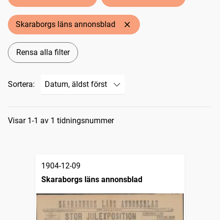
Skaraborgs läns annonsblad
Rensa alla filter
Sortera:
Sökresultat
Visar 1-1 av 1 tidningsnummer
1904-12-09
Skaraborgs läns annonsblad