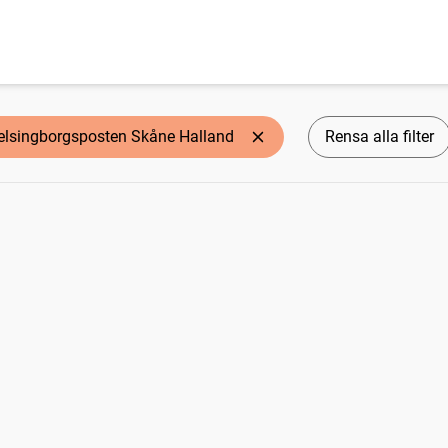
elsingborgsposten Skåne Halland
Rensa alla filter