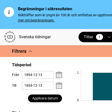
Begränsningar i sökresultaten
Sökträffar som är yngre än 100 år och omfattas av upphovsrät
mer om begränsningen.
Titlar
Svenska tidningar
1
vald
Filtrera
Tidsperiod
1
Från
Till
Applicera datum
0