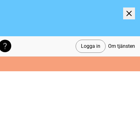
Logga in
Om tjänsten
Söktips