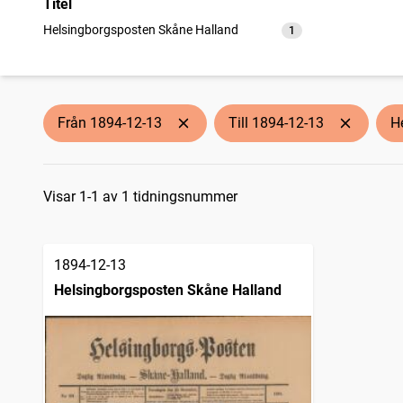
Titel
Helsingborgsposten Skåne Halland
1
träffar
Från 1894-12-13
Till 1894-12-13
H
Sökresultat
Visar 1-1 av 1 tidningsnummer
1894-12-13
Helsingborgsposten Skåne Halland