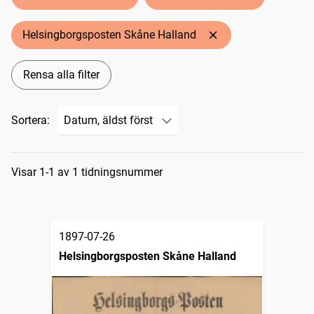
Helsingborgsposten Skåne Halland
Rensa alla filter
Sortera:
Sökresultat
Visar 1-1 av 1 tidningsnummer
1897-07-26
Helsingborgsposten Skåne Halland