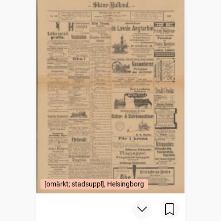
[omärkt; stadsuppl], Helsingborg