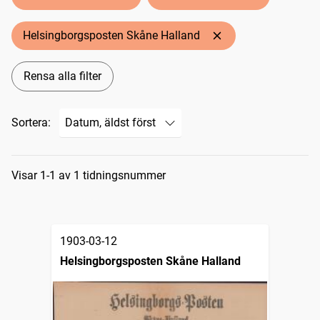
Helsingborgsposten Skåne Halland
Rensa alla filter
Sortera:
Sökresultat
Visar 1-1 av 1 tidningsnummer
1903-03-12
Helsingborgsposten Skåne Halland