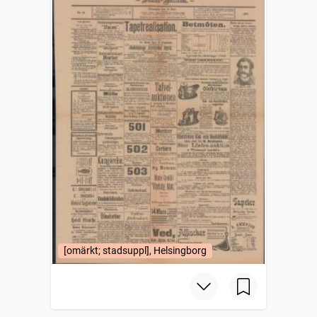
[omärkt; stadsuppl], Helsingborg