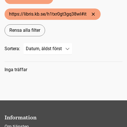
https://libris.kb.se/h1txr0gt3gq38wl#it
Rensa alla filter
Sortera:
Sökresultat
Inga träffar
Information
Om tjänsten