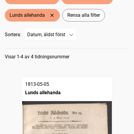
Lunds allehanda
Rensa alla filter
Sortera:
Sökresultat
Visar 1-4 av 4 tidningsnummer
1813-05-05
Lunds allehanda