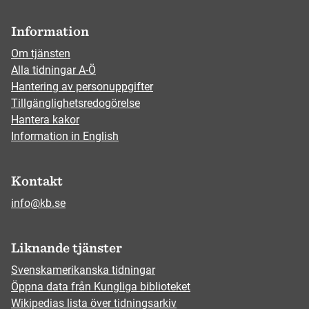
Information
Om tjänsten
Alla tidningar A-Ö
Hantering av personuppgifter
Tillgänglighetsredogörelse
Hantera kakor
Information in English
Kontakt
info@kb.se
Liknande tjänster
Svenskamerikanska tidningar
Öppna data från Kungliga biblioteket
Wikipedias lista över tidningsarkiv