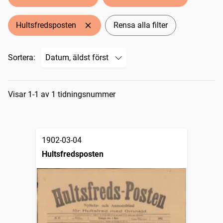
Hultsfredsposten
Rensa alla filter
Sortera:
Sökresultat
Visar 1-1 av 1 tidningsnummer
1902-03-04
Hultsfredsposten