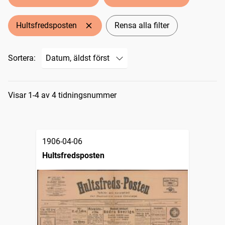
Hultsfredsposten
Rensa alla filter
Sortera:
Sökresultat
Visar 1-4 av 4 tidningsnummer
1906-04-06
Hultsfredsposten