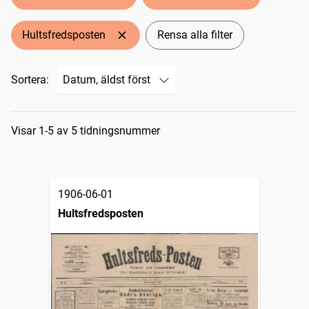
Hultsfredsposten
Rensa alla filter
Sortera:
Sökresultat
Visar 1-5 av 5 tidningsnummer
1906-06-01
Hultsfredsposten