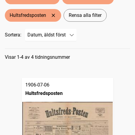
Hultsfredsposten
Rensa alla filter
Sortera:
Sökresultat
Visar 1-4 av 4 tidningsnummer
1906-07-06
Hultsfredsposten