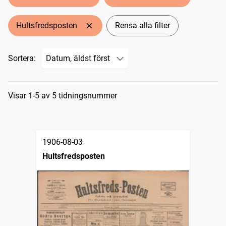
Hultsfredsposten
Rensa alla filter
Sortera:
Sökresultat
Visar 1-5 av 5 tidningsnummer
1906-08-03
Hultsfredsposten