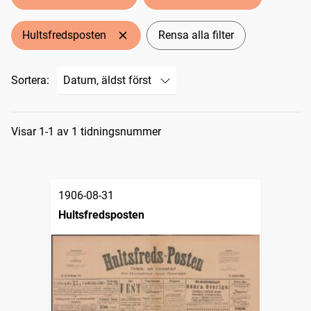
Hultsfredsposten
Rensa alla filter
Sortera:
Sökresultat
Visar 1-1 av 1 tidningsnummer
1906-08-31
Hultsfredsposten