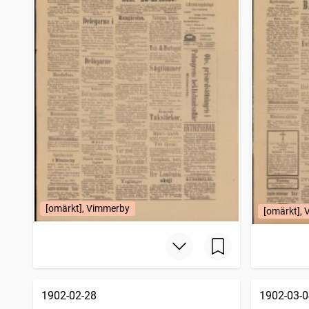
[omärkt], Vimmerby
[omärkt],
1902-02-28
1902-03-0