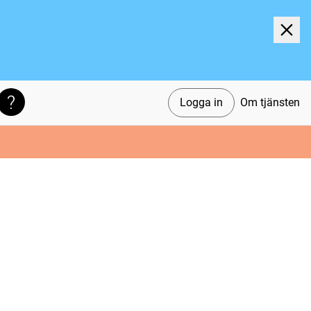
Logga in
Om tjänsten
Söktips