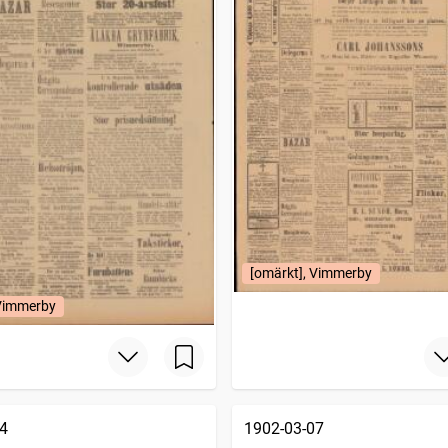
[omärkt], Vimmerby
 Vimmerby
4
1902-03-07