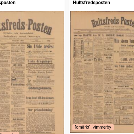
sposten
Hultsfredsposten
[omärkt], Vimmerby