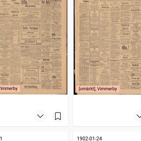
 Vimmerby
[omärkt], Vimmerby
1
1902-01-24