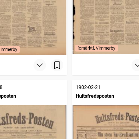
[omärkt], Vimmerby
 Vimmerby
8
1902-02-21
sposten
Hultsfredsposten