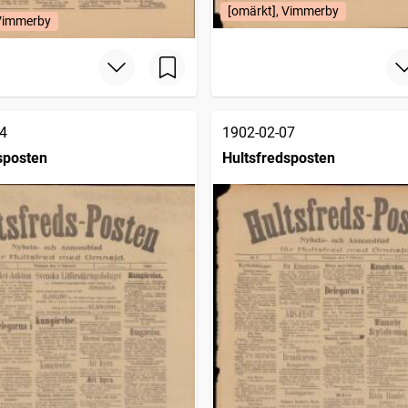
[omärkt], Vimmerby
 Vimmerby
4
1902-02-07
sposten
Hultsfredsposten