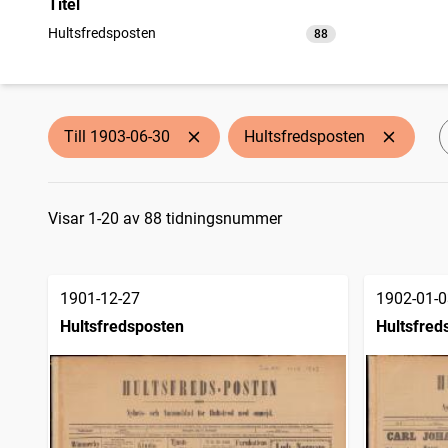
Titel
Hultsfredsposten
88
träffar
Till 1903-06-30
Hultsfredsposten
Sökresultat
Visar 1-20 av 88 tidningsnummer
1901-12-27
1902-01-0
Hultsfredsposten
Hultsfred