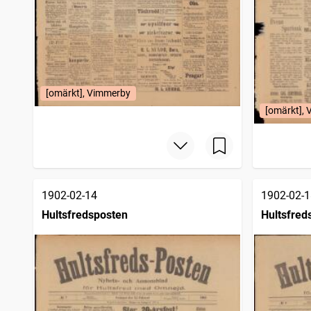
[omärkt], Vimmerby
[omärkt],
1902-02-14
1902-02-1
Hultsfredsposten
Hultsfred