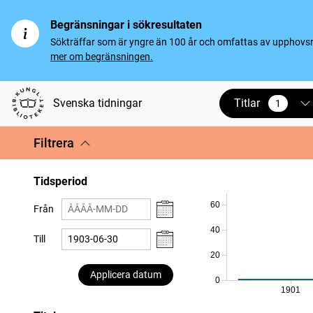
Begränsningar i sökresultaten
Sökträffar som är yngre än 100 år och omfattas av upphovsrät
mer om begränsningen.
Titlar
Svenska tidningar
1
vald
Filtrera
Tidsperiod
60
Från
40
Till
20
Applicera datum
0
1901