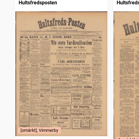
Hultsfredsposten
Hultsfred
[omärkt], Vimmerby