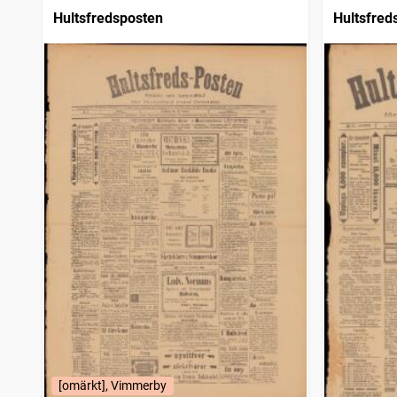
Hultsfredsposten
Hultsfred
[omärkt], Vimmerby