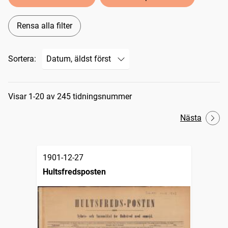
Rensa alla filter
Sortera:
Sökresultat
Visar 1-20 av 245 tidningsnummer
Nästa
1901-12-27
Hultsfredsposten