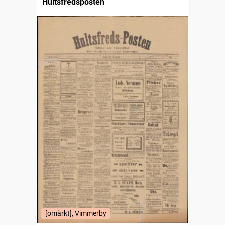
Hultsfredsposten
[omärkt], Vimmerby