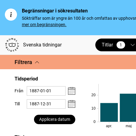
Begränsningar i sökresultaten
Sökträffar som är yngre än 100 år och omfattas av upphovsrät
mer om begränsningen.
Titlar
Svenska tidningar
1
vald
Filtrera
Tidsperiod
Från
20
Till
10
Applicera datum
0
apr.
maj