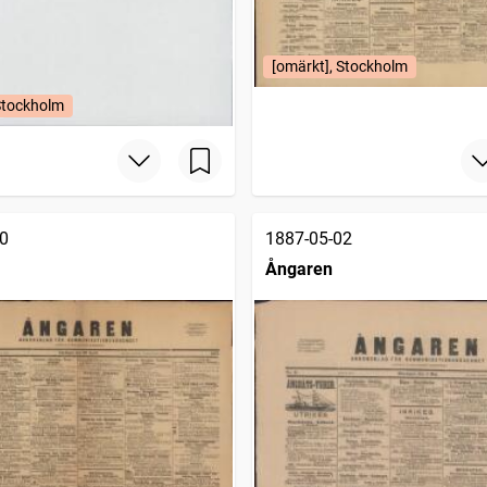
[omärkt], Stockholm
Stockholm
0
1887-05-02
Ångaren