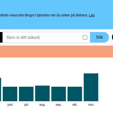
ten visas inte längre i tjänsten när du söker på distans.
Läs
Sök
juni
juli
aug.
sep.
okt.
nov.