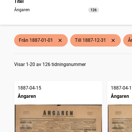
Titel
Ångaren
126
träffar
Från 1887-01-01
Till 1887-12-31
Å
Sökresultat
Visar 1-20 av 126 tidningsnummer
1887-04-15
1887-04-1
Ångaren
Ångaren