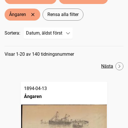
Ångaren
Rensa alla filter
Sortera:
Sökresultat
Visar 1-20 av 140 tidningsnummer
Nästa
1894-04-13
Ångaren