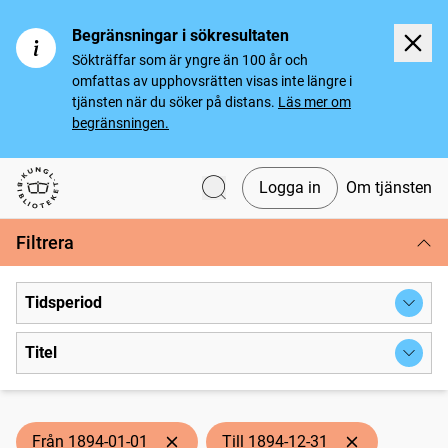
Begränsningar i sökresultaten
Sökträffar som är yngre än 100 år och
omfattas av upphovsrätten visas inte längre i
tjänsten när du söker på distans.
Läs mer om
begränsningen.
Logga in
Om tjänsten
Svenska tidningar
Filtrera
Tidsperiod
Titel
Från 1894-01-01
Till 1894-12-31