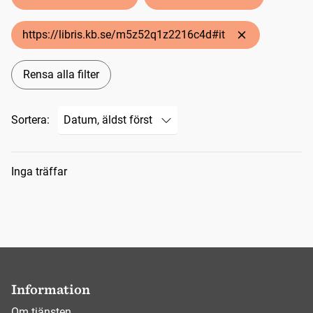
https://libris.kb.se/m5z52q1z2216c4d#it
Rensa alla filter
Sortera:
Sökresultat
Inga träffar
Information
Om tjänsten