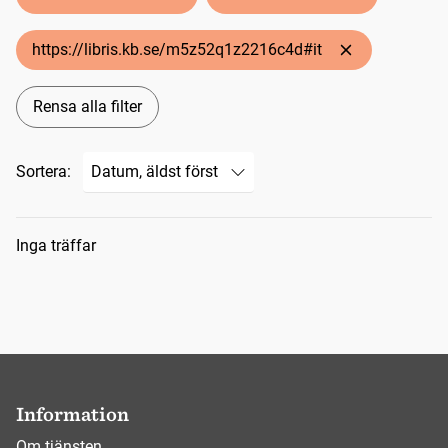
https://libris.kb.se/m5z52q1z2216c4d#it
Rensa alla filter
Sortera:
Sökresultat
Inga träffar
Information
Om tjänsten