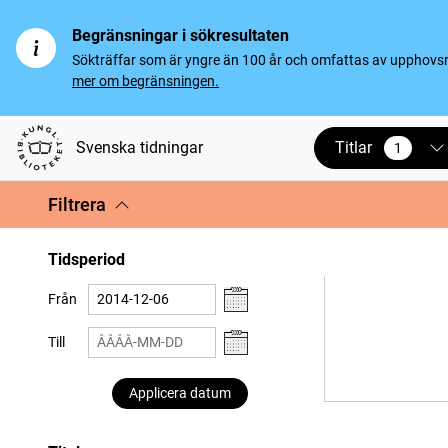
Begränsningar i sökresultaten
Sökträffar som är yngre än 100 år och omfattas av upphovsrät
mer om begränsningen.
Titlar
Svenska tidningar
1
vald
Filtrera
Tidsperiod
Från
Till
Applicera datum