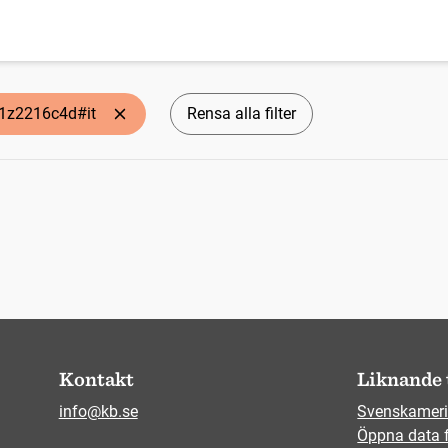
q1z2216c4d#it
Rensa alla filter
Kontakt
Liknande 
info@kb.se
Svenskameri
Öppna data 