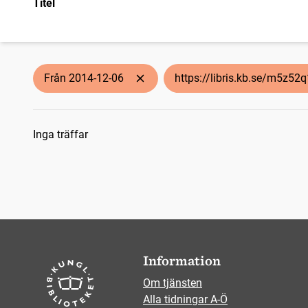
Titel
Från 2014-12-06
https://libris.kb.se/m5z52
Sökresultat
Inga träffar
Information
Om tjänsten
Alla tidningar A-Ö