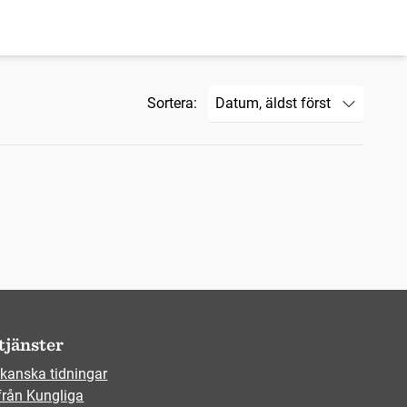
Sortera:
tjänster
kanska tidningar
från Kungliga