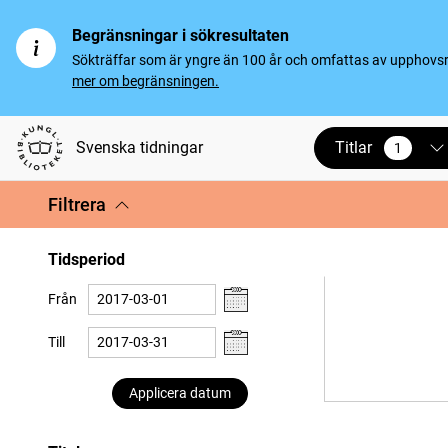
Begränsningar i sökresultaten
Sökträffar som är yngre än 100 år och omfattas av upphovsrät
mer om begränsningen.
Titlar
Svenska tidningar
1
vald
Filtrera
Tidsperiod
Från
Till
Applicera datum