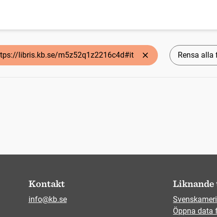
ttps://libris.kb.se/m5z52q1z2216c4d#it
Rensa alla f
Kontakt
Liknande 
info@kb.se
Svenskameri
Öppna data 