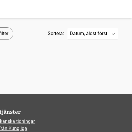
ilter
Sortera:
tjänster
kanska tidningar
från Kungliga