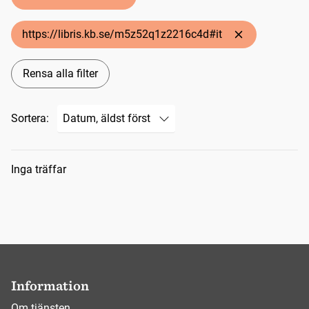
https://libris.kb.se/m5z52q1z2216c4d#it
Rensa alla filter
Sortera:
Sökresultat
Inga träffar
Information
Om tjänsten