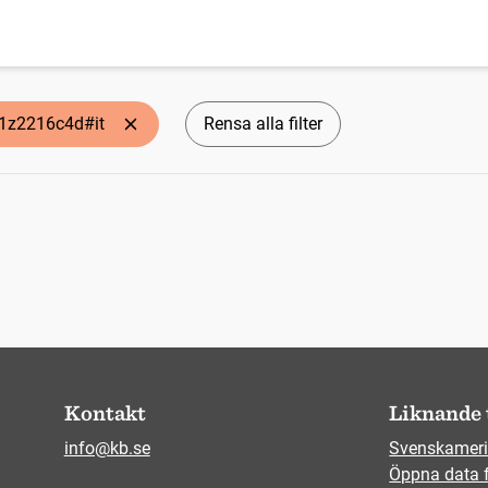
q1z2216c4d#it
Rensa alla filter
Kontakt
Liknande 
info@kb.se
Svenskameri
Öppna data 