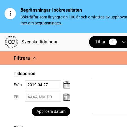
Begränsningar i sökresultaten
Sökträffar som är yngre än 100 år och omfattas av upphovsrät
mer om begränsningen.
Titlar
Svenska tidningar
1
vald
Filtrera
Tidsperiod
Från
Till
Applicera datum