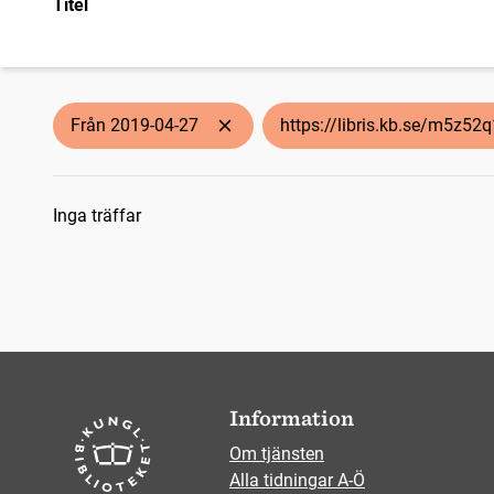
Titel
Från 2019-04-27
https://libris.kb.se/m5z52
Sökresultat
Inga träffar
Information
Om tjänsten
Alla tidningar A-Ö