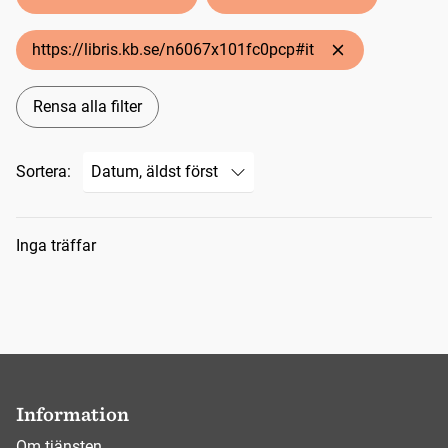
https://libris.kb.se/n6067x101fc0pcp#it
Rensa alla filter
Sortera:
Sökresultat
Inga träffar
Information
Om tjänsten