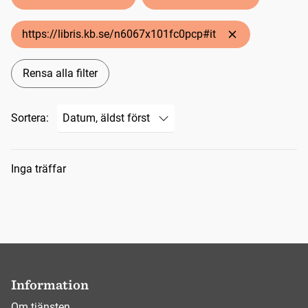
https://libris.kb.se/n6067x101fc0pcp#it
Rensa alla filter
Sortera:
Sökresultat
Inga träffar
Information
Om tjänsten