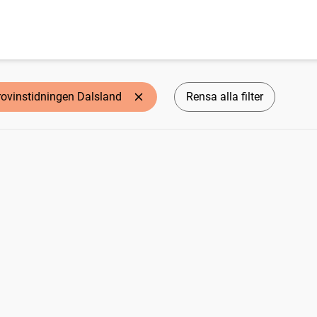
rovinstidningen Dalsland
Rensa alla filter