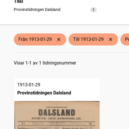
Titel
Provinstidningen Dalsland
1
träffar
Från 1913-01-29
Till 1913-01-29
P
Sökresultat
Visar 1-1 av 1 tidningsnummer
1913-01-29
Provinstidningen Dalsland