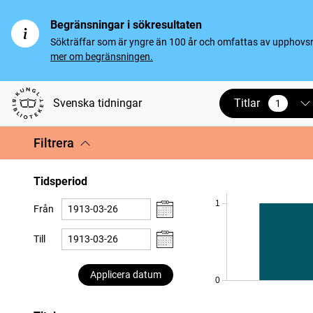
Begränsningar i sökresultaten
Sökträffar som är yngre än 100 år och omfattas av upphovsrät
mer om begränsningen.
Titlar
Svenska tidningar
1
vald
Filtrera
Tidsperiod
1
Från
Till
Applicera datum
0