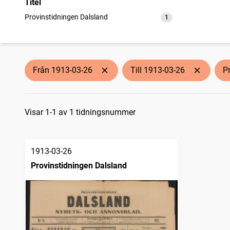
Titel
Provinstidningen Dalsland
1
träffar
Från 1913-03-26
Till 1913-03-26
P
Sökresultat
Visar 1-1 av 1 tidningsnummer
1913-03-26
Provinstidningen Dalsland