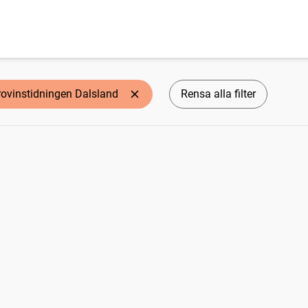
rovinstidningen Dalsland
Rensa alla filter