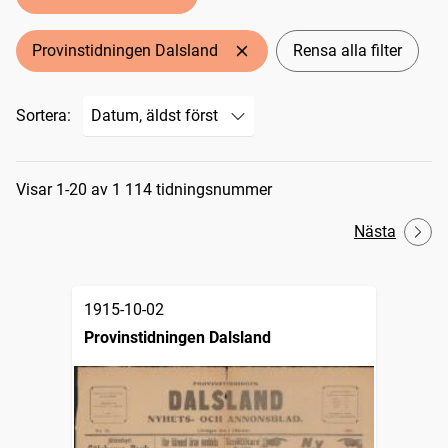
Provinstidningen Dalsland
Rensa alla filter
Sortera:
Sökresultat
Visar 1-20 av 1 114 tidningsnummer
Nästa
1915-10-02
Provinstidningen Dalsland