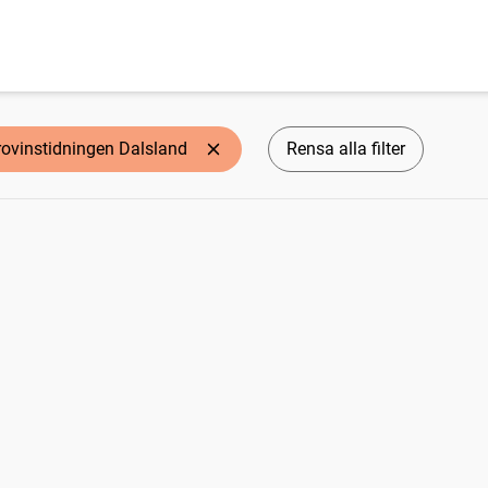
rovinstidningen Dalsland
Rensa alla filter