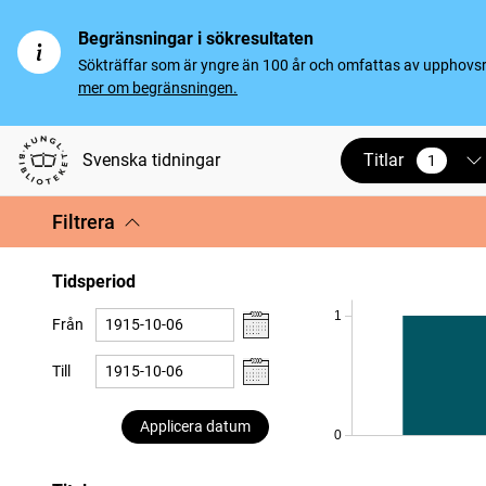
Begränsningar i sökresultaten
Sökträffar som är yngre än 100 år och omfattas av upphovsrät
mer om begränsningen.
Titlar
Svenska tidningar
1
vald
Filtrera
Tidsperiod
1
Från
Till
Applicera datum
0