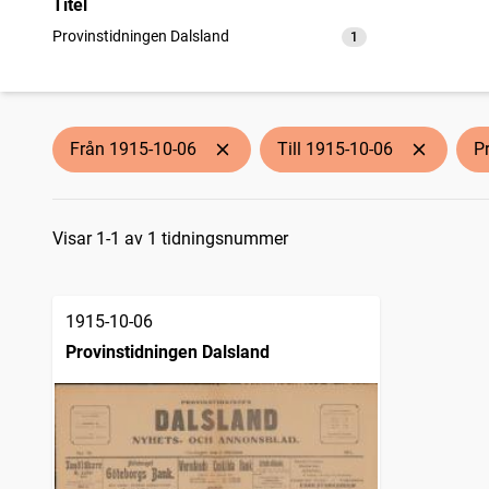
Titel
Provinstidningen Dalsland
1
träffar
Från 1915-10-06
Till 1915-10-06
P
Sökresultat
Visar 1-1 av 1 tidningsnummer
1915-10-06
Provinstidningen Dalsland