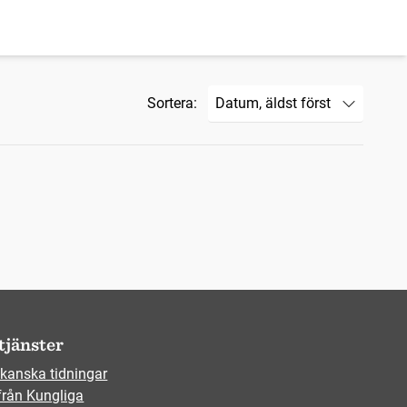
Sortera:
tjänster
kanska tidningar
från Kungliga