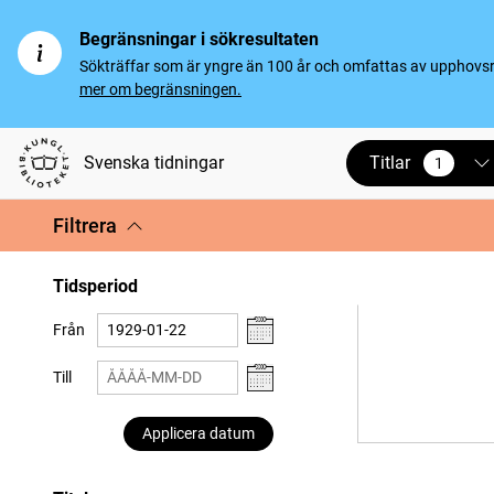
Begränsningar i sökresultaten
Sökträffar som är yngre än 100 år och omfattas av upphovsrät
mer om begränsningen.
Titlar
Svenska tidningar
1
vald
Filtrera
Tidsperiod
Från
Till
Applicera datum