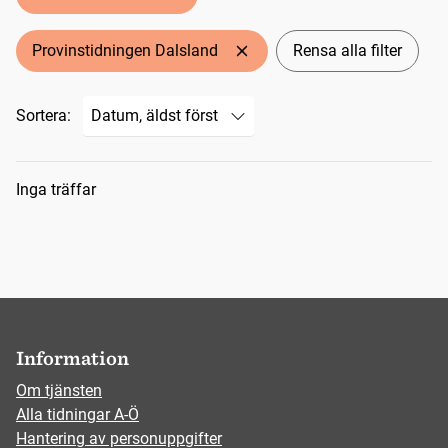
Provinstidningen Dalsland
Rensa alla filter
Sortera:
Sökresultat
Inga träffar
Information
Om tjänsten
Alla tidningar A-Ö
Hantering av personuppgifter