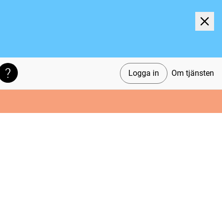
Logga in
Om tjänsten
Söktips