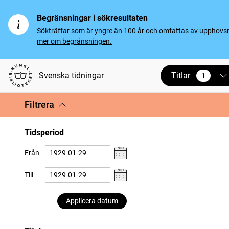
Begränsningar i sökresultaten
Sökträffar som är yngre än 100 år och omfattas av upphovsrät
mer om begränsningen.
Titlar
Svenska tidningar
1
vald
Filtrera
Tidsperiod
Från
Till
Applicera datum