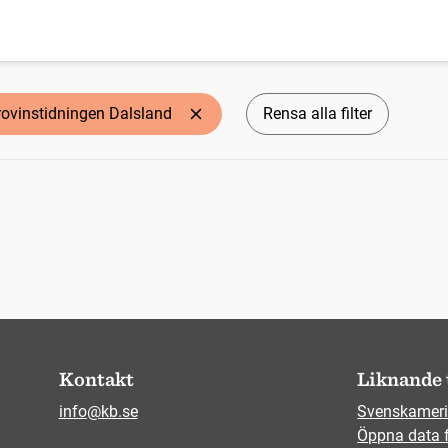
rovinstidningen Dalsland
Rensa alla filter
Kontakt
Liknande 
info@kb.se
Svenskameri
Öppna data 