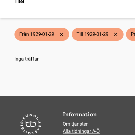
Titel
Från 1929-01-29
Till 1929-01-29
P
Sökresultat
Inga träffar
Information
Om tjänsten
Alla tidningar A-Ö