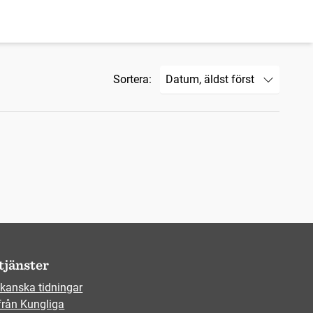
Sortera:
tjänster
kanska tidningar
från Kungliga