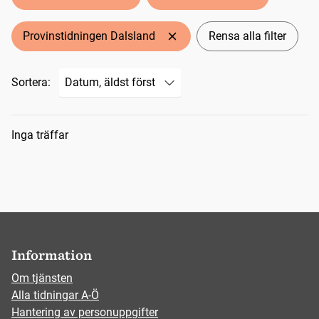
Provinstidningen Dalsland
Rensa alla filter
Sortera:
Sökresultat
Inga träffar
Information
Om tjänsten
Alla tidningar A-Ö
Hantering av personuppgifter