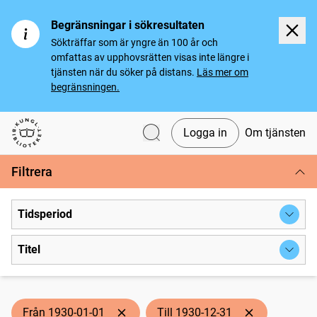
Begränsningar i sökresultaten
Sökträffar som är yngre än 100 år och
omfattas av upphovsrätten visas inte längre i
tjänsten när du söker på distans.
Läs mer om
begränsningen.
Logga in
Om tjänsten
Svenska tidningar
Filtrera
Tidsperiod
Titel
Från 1930-01-01
Till 1930-12-31