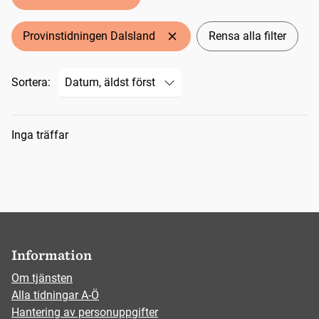
Provinstidningen Dalsland
Rensa alla filter
Sortera:
Sökresultat
Inga träffar
Information
Om tjänsten
Alla tidningar A-Ö
Hantering av personuppgifter