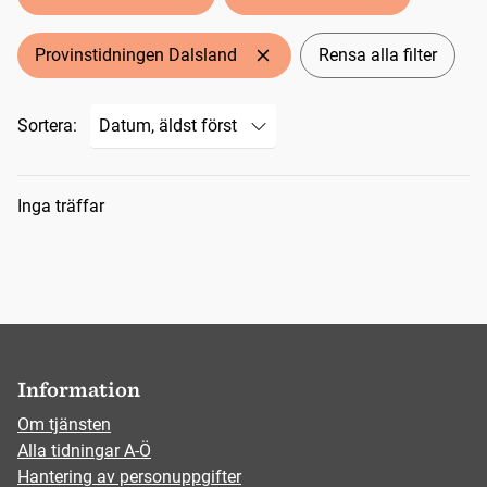
Provinstidningen Dalsland
Rensa alla filter
Sortera:
Sökresultat
Inga träffar
Information
Om tjänsten
Alla tidningar A-Ö
Hantering av personuppgifter