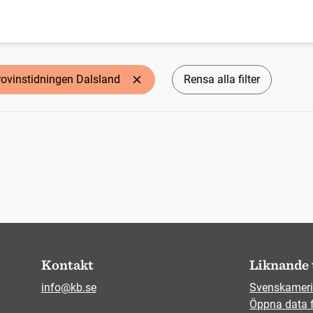
rovinstidningen Dalsland
Rensa alla filter
Kontakt
Liknande 
info@kb.se
Svenskameri
Öppna data 