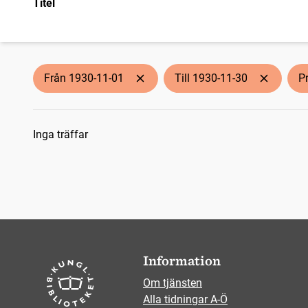
Titel
Från 1930-11-01
Till 1930-11-30
P
Sökresultat
Inga träffar
Information
Om tjänsten
Alla tidningar A-Ö