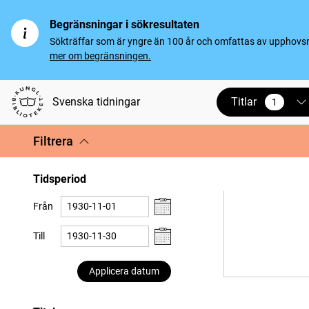
Begränsningar i sökresultaten
Sökträffar som är yngre än 100 år och omfattas av upphovsrät
mer om begränsningen.
Titlar
Svenska tidningar
1
vald
Filtrera
Tidsperiod
Från
Till
Applicera datum