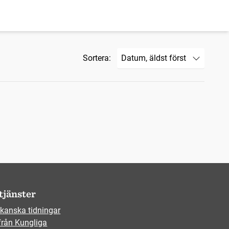
Sortera:
tjänster
kanska tidningar
från Kungliga