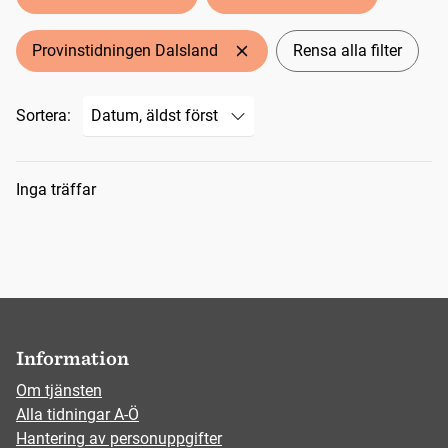
Provinstidningen Dalsland
Rensa alla filter
Sortera:
Sökresultat
Inga träffar
Information
Om tjänsten
Alla tidningar A-Ö
Hantering av personuppgifter